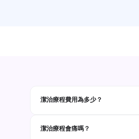
潔治療程費用為多少？
潔治費用會依個人口腔健康狀況、是否需要
純、價格親民，且不少患者可透過自費醫療
潔治療程會痛嗎？
療程開始前提供詳細費用明細，讓您清楚瞭