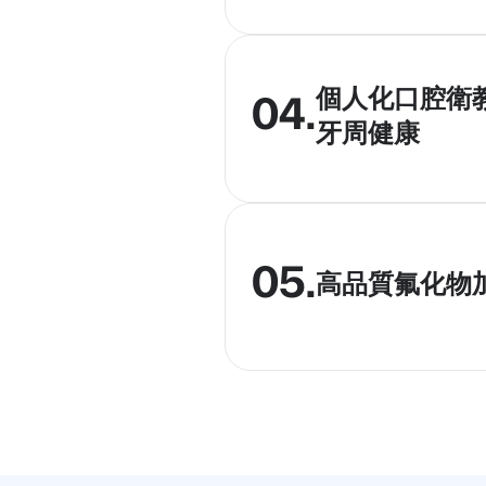
個人化口腔衛
04.
牙周健康
05.
高品質氟化物